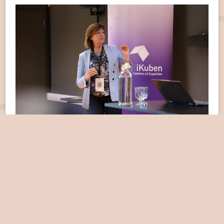
Wenche Eldegard, fabrikksjef hos Hydro Sunndal.