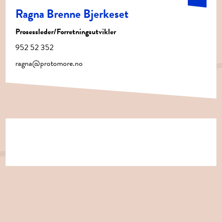
Ragna Brenne Bjerkeset
Prosessleder/Forretningsutvikler
952 52 352
ragna@protomore.no