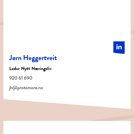
Jørn Heggertveit
Leder Nytt Næringsliv
920 61 690
jh@protomore.no