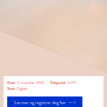
Dato:
3
november
2025
Tidspunkt:
0:00
Sted:
Digitalt
Les mer og registrer deg her